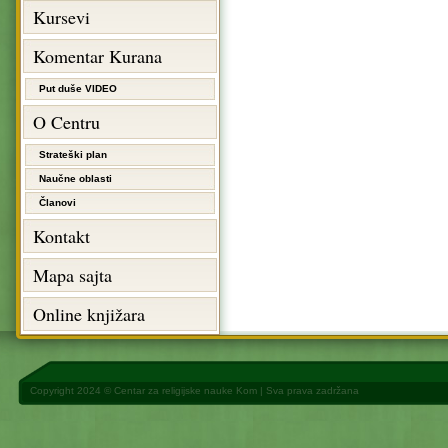
Kursevi
Komentar Kurana
Put duše VIDEO
O Centru
Strateški plan
Naučne oblasti
Članovi
Kontakt
Mapa sajta
Online knjižara
Copyright 2024 ©
Centar za religijske nauke Kom
| Sva prava zadržana