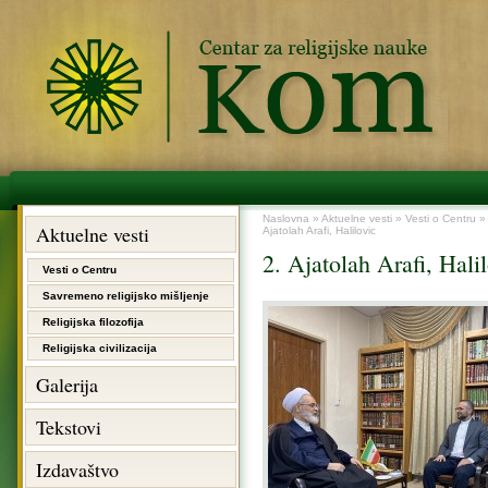
Naslovna
»
Aktuelne vesti
»
Vesti o Centru
Aktuelne vesti
Ajatolah Arafi, Halilovic
2. Ajatolah Arafi, Hali
Vesti o Centru
Savremeno religijsko mišljenje
Religijska filozofija
Religijska civilizacija
Galerija
Tekstovi
Izdavaštvo