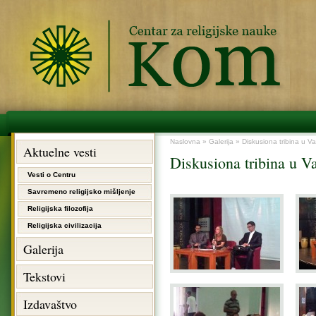
Naslovna
»
Galerija
» Diskusiona tribina u Va
Aktuelne vesti
Diskusiona tribina u V
Vesti o Centru
Savremeno religijsko mišljenje
Religijska filozofija
Religijska civilizacija
Galerija
Tekstovi
Izdavaštvo