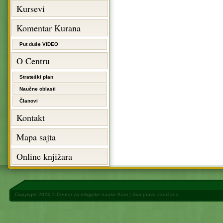
Kursevi
Komentar Kurana
Put duše VIDEO
O Centru
Strateški plan
Naučne oblasti
Članovi
Kontakt
Mapa sajta
Online knjižara
Copyright 2024 ©
Centar za religijske nauke Kom
| Sva prava zadržana