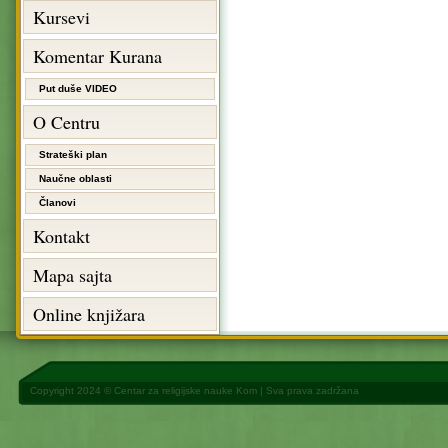
Kursevi
Komentar Kurana
Put duše VIDEO
O Centru
Strateški plan
Naučne oblasti
Članovi
Kontakt
Mapa sajta
Online knjižara
Copyright 2024 ©
Centar za religijske nauke Kom
| Sva prava zadržana