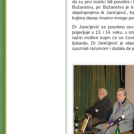
da su prvi mistici bili posebni i
Božanstvu, jer Božanstvo je t
objašnjenjima dr Janićijević, f
kojima danas imamo mnogo po
Dr Janićijević se posebno osvr
pojavljuje u 13. i 14. veku, u is
način molitve kojim će se čov
ljubavlju. Dr Janićijević je 
spoznati razumom i dodala da je