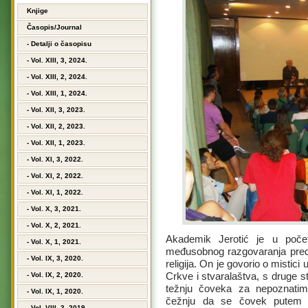
Knjige
Časopis/Journal
- Detalji o časopisu
- Vol. XIII, 3, 2024.
- Vol. XIII, 2, 2024.
- Vol. XIII, 1, 2024.
- Vol. XII, 3, 2023.
- Vol. XII, 2, 2023.
- Vol. XII, 1, 2023.
- Vol. XI, 3, 2022.
- Vol. XI, 2, 2022.
- Vol. XI, 1, 2022.
- Vol. X, 3, 2021.
- Vol. X, 2, 2021.
Akademik Jerotić je u počet
- Vol. X, 1, 2021.
međusobnog razgovaranja predsta
- Vol. IX, 3, 2020.
religija. On je govorio o mistici
Crkve i stvaralaštva, s druge s
- Vol. IX, 2, 2020.
težnju čoveka za nepoznatim
- Vol. IX, 1, 2020.
čežnju da se čovek putem ne
- Vol. VIII, 3, 2019.