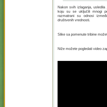
Nakon svih izlaganja, usledila
koju su se uključili mnogi pr
razmatrani su odnosi između
društvenih vrednosti.
Slike sa pomenute tribine može
Niže možete pogledati video zap