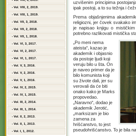
uzvišenim principima postojan
ipak postoji, a to su težnja i čežn
- Vol. VIII, 2, 2019.
- Vol. VIII, 1, 2019.
Prema objašnjenima akademika 
religiozni, jer čovek svakako i
- Vol. VII, 3, 2018.
je napisao knjigu o mističkim
- Vol. VII, 2, 2018.
potrebno razlikovati mistička sta
- Vol. VII, 1, 2018.
„Po meni nema
- Vol. VI, 3, 2017.
ateista“, kazao je
- Vol. VI, 2, 2017.
akademik i objasnio
da postoje ljudi koji
- Vol. VI, 1, 2017.
veruju bilo u šta. On
- Vol. V, 3, 2016.
je naveo primer da je
- Vol. V, 2, 2016.
bilo komunista koji
su živote dali, jer su
- Vol. V, 1, 2016.
verovali da će biti
- Vol. IV, 2, 2015.
onako kako je Marks
- Vol. IV, 1, 2015.
propovedao.
„Naravno“, dodao je
- Vol. III, 2, 2014.
akademik Jerotić,
- Vol. III, 1, 2014.
„marksizam je bio
- Vol. II, 2, 2013.
zamena za
hrišćanstvo, to jest
- Vol. II, 1, 2013.
pseudohrišćanstvo. To je bila na
- Vol. I, 1, 2012.