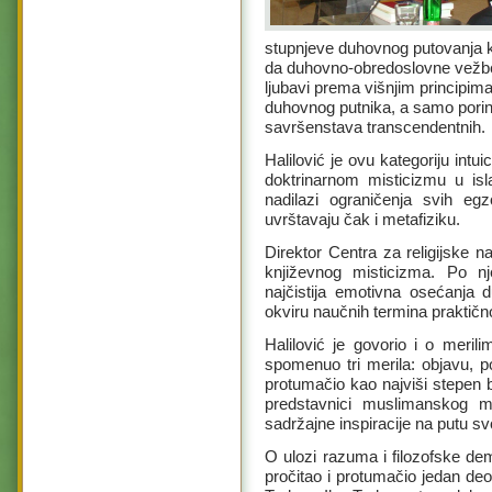
stupnjeve duhovnog putovanja k
da duhovno-obredoslovne vežb
ljubavi prema višnjim principima
duhovnog putnika, a samo porinu
savršenstava transcendentnih.
Halilović je ovu kategoriju int
doktrinarnom misticizmu u i
nadilazi ograničenja svih eg
uvrštavaju čak i metafiziku.
Direktor Centra za religijske
književnog misticizma. Po nj
najčistija emotivna osećanja 
okviru naučnih termina praktičn
Halilović je govorio i o meril
spomenuo tri merila: objavu, p
protumačio kao najviši stepen b
predstavnici muslimanskog mi
sadržajne inspiracije na putu 
O ulozi razuma i filozofske dem
pročitao i protumačio jedan de