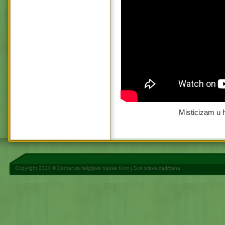
Misticizam u h
Copyright 2024 ©
Centar za religijske nauke Kom
| Sva prava zadržana