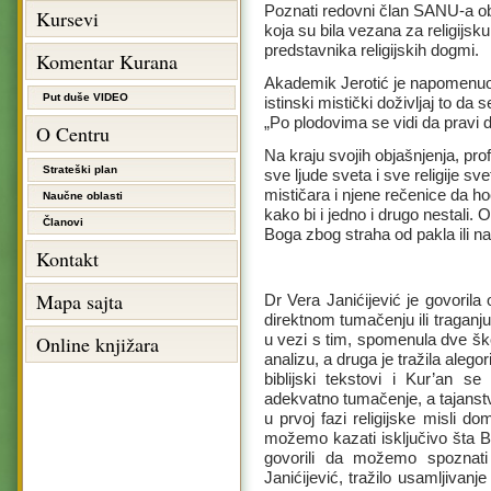
Poznati redovni član SANU-a obj
Kursevi
koja su bila vezana za religijsk
predstavnika religijskih dogmi.
Komentar Kurana
Akademik Jerotić je napomenuo da
Put duše VIDEO
istinski mistički doživljaj to da
„Po plodovima se vidi da pravi 
O Centru
Na kraju svojih objašnjenja, prof
Strateški plan
sve ljude sveta i sve religije s
mističara i njene rečenice da hoć
Naučne oblasti
kako bi i jedno i drugo nestali.
Članovi
Boga zbog straha od pakla ili n
Kontakt
Mapa sajta
Dr Vera Janićijević je govoril
direktnom tumačenju ili traganj
u vezi s tim, spomenula dve škol
Online knjižara
analizu, a druga je tražila aleg
biblijski tekstovi i Kur’an s
adekvatno tumačenje, a tajanst
u prvoj fazi religijske misli do
možemo kazati isključivo šta Bo
govorili da možemo spoznati 
Janićijević, tražilo usamljivanj