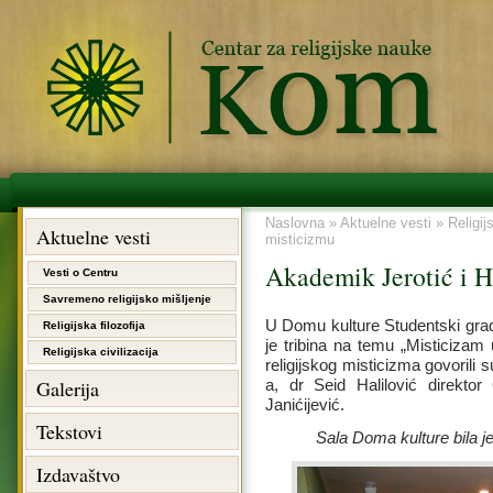
Naslovna
»
Aktuelne vesti
»
Religij
Aktuelne vesti
misticizmu
Akademik Jerotić i Ha
Vesti o Centru
Savremeno religijsko mišljenje
U Domu kulture Studentski gra
Religijska filozofija
je tribina na temu „Misticizam 
Religijska civilizacija
religijskog misticizma govorili
Galerija
a, dr Seid Halilović direkto
Janićijević.
Tekstovi
Sala Doma kulture bila j
Izdavaštvo