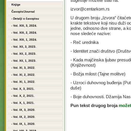
sugestije možete slati na:
Knjige
izvor@centarkom.rs
Časopis/Journal
U drugom broju „Izvora“ čitaćet
- Detalji o časopisu
krakte tekstove koji nisu duži o
- Vol. XIII, 3, 2024.
jedne, odnosno dve strane, a ko
- Vol. XIII, 2, 2024.
nose sledeće nazive:
- Vol. XIII, 1, 2024.
- Reč urednika
- Vol. XII, 3, 2023.
- Identitet znači društvo (Društv
- Vol. XII, 2, 2023.
- Kada majčinska ljubav presud
- Vol. XII, 1, 2023.
(Književnost)
- Vol. XI, 3, 2022.
- Božja milost (Tajne molitve)
- Vol. XI, 2, 2022.
- Vol. XI, 1, 2022.
- Uzroci duhovnog buđenja (Put
duše)
- Vol. X, 3, 2021.
- Vol. X, 2, 2021.
- Boje duhovnosti. Džamija Nasi
- Vol. X, 1, 2021.
Pun tekst drugog broja
možet
- Vol. IX, 3, 2020.
- Vol. IX, 2, 2020.
- Vol. IX, 1, 2020.
- Vol. VIII, 3, 2019.