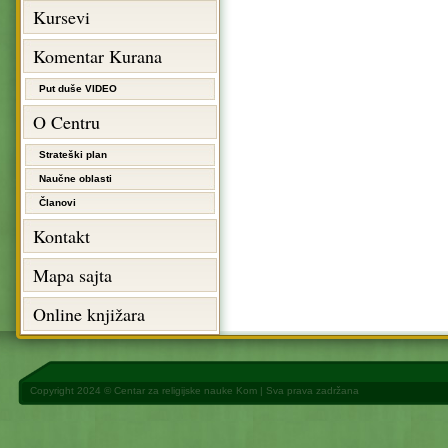
Kursevi
Komentar Kurana
Put duše VIDEO
O Centru
Strateški plan
Naučne oblasti
Članovi
Kontakt
Mapa sajta
Online knjižara
Copyright 2024 ©
Centar za religijske nauke Kom
| Sva prava zadržana