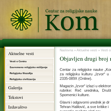
Naslovna
»
Aktuelne vesti
»
Vesti o
Aktuelne vesti
Objavljen drugi broj
Vesti o Centru
Savremeno religijsko mišljenje
Centar za religijske nauke „Ko
Religijska filozofija
za religijsku kulturu „Izvor“
2335-089X (Online).
Religijska civilizacija
Magazin „Izvor“ izlazi u elekt
Galerija
rubrike: Reč urednika, Druš
Spomenici kulture.
Tekstovi
Glavni i odgovorni urednik je dr
Izdavaštvo
Tehran Halilović, a sve kritike i