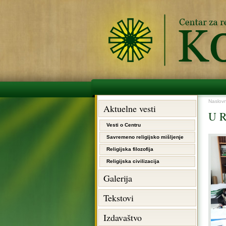
Naslov
Aktuelne vesti
U R
Vesti o Centru
Savremeno religijsko mišljenje
Religijska filozofija
Religijska civilizacija
Galerija
Tekstovi
Izdavaštvo