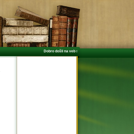
Dobro došli na veb stranicu Centra za religijske nauke
1