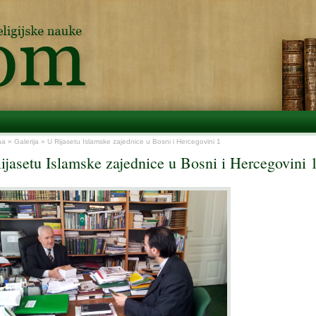
na
»
Galerija
» U Rijasetu Islamske zajednice u Bosni i Hercegovini 1
ijasetu Islamske zajednice u Bosni i Hercegovini 