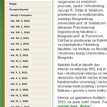
razgovarao sa ministrom
Knjige
prosvete, nauke i tehnološkog
Časopis/Journal
razvoja R. Srbije dr Verbićem,
prorektorom za međunarodnu
- Detalji o časopisu
saradnju Beogradskog
- Vol. XIII, 3, 2024.
univerziteta prof. dr Soldatićem 
- Vol. XIII, 2, 2024.
dekanom Pravoslavnog
bogoslovskog fakulteta u
- Vol. XIII, 1, 2024.
Beogradu prof. dr Puzovićem.
- Vol. XII, 3, 2023.
Održao je predavanja na Katedr
- Vol. XII, 2, 2023.
za orijentalistiku Filološkog
fakulteta i na Institutu za filozofi
- Vol. XII, 1, 2023.
i društvenu teoriju Univerziteta 
- Vol. XI, 3, 2022.
Beogradu.
- Vol. XI, 2, 2022.
Ajatolah Arafi je takođe dao
- Vol. XI, 1, 2022.
intervju za televiziju B92, koji 
- Vol. X, 3, 2021.
kao i ekskluzivan intervju za ned
obrazložio različite načine išč
- Vol. X, 2, 2021.
karakteristike umerenog i racion
- Vol. X, 1, 2021.
očuvanja tradicionalnog i izvorno
- Vol. IX, 3, 2020.
Balkanu i govorio o tome koliko
- Vol. IX, 2, 2020.
Intervju sa ajatolahom Arafijem
- Vol. IX, 1, 2020.
2015, na pune četiri strane. Po
portalu lista „Pečat“
.
- Vol. VIII, 3, 2019.