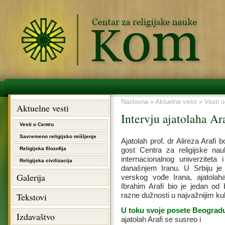
Naslovna
»
Aktuelne vesti
»
Vesti o
Aktuelne vesti
Intervju ajatolaha Ar
Vesti o Centru
Savremeno religijsko mišljenje
Ajatolah prof. dr Alireza Arafi
Religijska filozofija
gost Centra za religijske nau
internacionalnog univerziteta i
Religijska civilizacija
današnjem Iranu. U Srbiju je
Galerija
verskog vođe Irana, ajatola
Ibrahim Arafi bio je jedan od 
Tekstovi
razne dužnosti u najvažnijim kul
U toku svoje posete Beograd
Izdavaštvo
ajatolah Arafi se susreo i