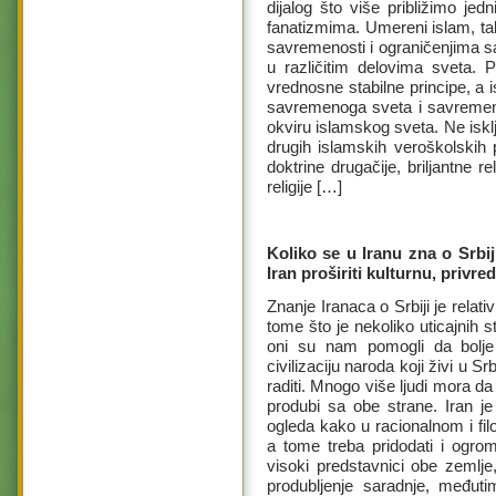
dijalog što više približimo jed
fanatizmima. Umereni islam, t
savremenosti i ograničenjima sa
u različitim delovima sveta. 
vrednosne stabilne principe, a 
savremenoga sveta i savremeno
okviru islamskog sveta. Ne iskl
drugih islamskih veroškolskih 
doktrine drugačije, briljantne re
religije […]
Koliko se u Iranu zna o Srbiji
Iran proširiti kulturnu, privr
Znanje Iranaca o Srbiji je relat
tome što je nekoliko uticajnih 
oni su nam pomogli da bolje 
civilizaciju naroda koji živi u S
raditi. Mnogo više ljudi mora 
produbi sa obe strane. Iran 
ogleda kako u racionalnom i fi
a tome treba pridodati i ogr
visoki predstavnici obe zemlje,
produbljenje saradnje, međut