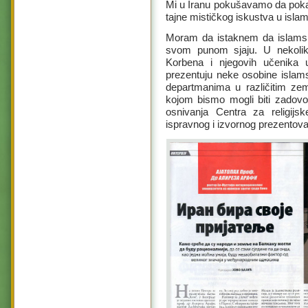
Mi u Iranu pokušavamo da poka
tajne mističkog iskustva u isla
Moram da istaknem da islamska
svom punom sjaju. U nekoliko 
Korbena i njegovih učenika
prezentuju neke osobine islamsk
departmanima u različitim zem
kojom bismo mogli biti zadovolj
osnivanja Centra za religij
ispravnog i izvornog prezentova