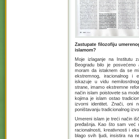
Zastupate filozofiju umeren
islamom?
Moje izlaganje na Institutu za
Beogradu bilo je posvećeno 
moram da istaknem da se m
ekstremnog, iracionalnog i 
iskazuje u vidu nemilosrdnog 
strane, imamo ekstremne refor
način islam poistovete sa mod
kojima je islam ostao tradicio
izvorni identitet. Znači, on
poništavanju tradicionalnog izvo
Umereni islam je treći način iš
pređašnja. Kao što sam već u
racionalnosti, kreativnosti i e
blago svih ljudi, insistira na