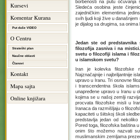
borbenosti na putu očuvanja s
Kursevi
Sledeća osobina jeste činjeni
zajedničkim elementima jedin
Komentar Kurana
svih ljudi koji žive u današnjem
je dijalog sa drugima, sa onima k
Put duše VIDEO
O Centru
Jedan ste od predstavnika s
filozofija zasniva i na mist
Strateški plan
svetu o filozofiji islama i fil
Naučne oblasti
u islamskom svetu?
Članovi
Iran je kolevka filozofske 
Kontakt
Najznačajnije i najbriljantnije i
upravo u Iranu. Tri osnovne filo
Mapa sajta
i transcendentna škola islams
unapređene upravo u Iranu u okv
Online knjižara
kojima se u našoj zemlji razvi
procvata filozofske misli u Ir
Iranaca da razmišljaju o filozofs
kapaciteti u šiitskoj školi sle
predstavlja jedan od nekoliko
Pored toga, filozofska baština u 
onim što možemo nazvati suf
muslimanskim zemljama prezentov