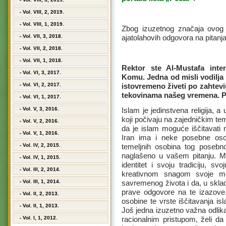
- Vol. VIII, 2, 2019.
- Vol. VIII, 1, 2019.
Zbog izuzetnog značaja ovog 
- Vol. VII, 3, 2018.
ajatolahovih odgovora na pitanja 
- Vol. VII, 2, 2018.
- Vol. VII, 1, 2018.
Rektor ste Al-Mustafa inte
- Vol. VI, 3, 2017.
Komu. Jedna od misli vodilja 
- Vol. VI, 2, 2017.
istovremeno živeti po zahtevim
tekovinama našeg vremena. Po
- Vol. VI, 1, 2017.
- Vol. V, 3, 2016.
Islam je jedinstvena religija, a 
koji počivaju na zajedničkim t
- Vol. V, 2, 2016.
da je islam moguće iščitavati n
- Vol. V, 1, 2016.
Iran ima i neke posebne oso
- Vol. IV, 2, 2015.
temeljnih osobina tog posebno
naglašeno u vašem pitanju. M
- Vol. IV, 1, 2015.
identitet i svoju tradiciju, s
- Vol. III, 2, 2014.
kreativnom snagom svoje mo
- Vol. III, 1, 2014.
savremenog života i da, u sk
prave odgovore na te izazov
- Vol. II, 2, 2013.
osobine te vrste iščitavanja is
- Vol. II, 1, 2013.
Još jedna izuzetno važna odlik
- Vol. I, 1, 2012.
racionalnim pristupom, želi da