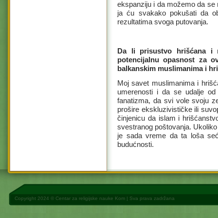
ekspanziju i da možemo da se 
ja ću svakako pokušati da o
rezultatima svoga putovanja.
Da li prisustvo hrišćana i
potencijalnu opasnost za ov
balkanskim muslimanima i hr
Moj savet muslimanima i hrišć
umerenosti i da se udalje od
fanatizma, da svi vole svoju 
prošire ekskluzivističke ili suv
činjenicu da islam i hrišćanst
svestranog poštovanja. Ukoliko 
je sada vreme da ta loša seća
budućnosti.
Copyright 2024 ©
Centar za religijske nauke Kom
| Sva prava zadržana