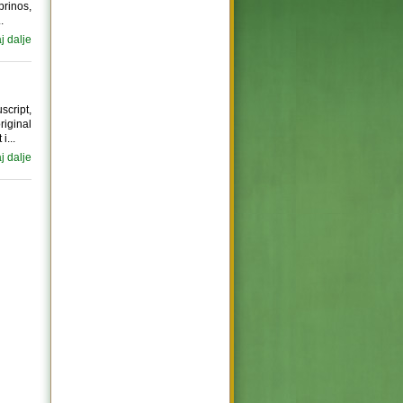
prinos,
.
aj dalje
cript,
riginal
i...
aj dalje