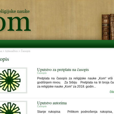
na
»
Izdavaštvo
» Časopis
opis
Uputstvo za pretplatu na časopis
Časopis
Pretplata na časopis za religijske nauke „Kom“ vrši
godišnjem nivou. Za Srbiju Pretplata na tri broja č
za religijske nauke „Kom“ za 2018. godin...
čit
Uputstvo autorima
Časopis
Slanje rukopisa Prilikom podnošenja rukopisa, 