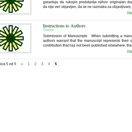
garantuju da rukopis predstavlja njihov originalan do
da nije već objavljen, da se ne razmatra za objavljivanj..
čit
Instructions to Authors
Časopis
Submission of Manuscripts When submitting a manus
authors warrant that the manuscript represents their o
contribution that has not been published elsewhere, that 
čit
nica 5 od 5
«
1
2
3
4
5