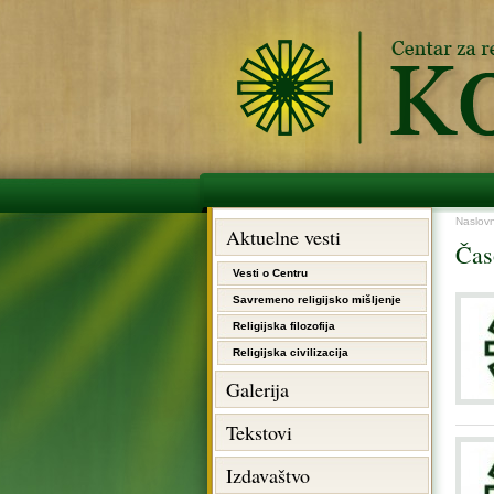
Naslov
Aktuelne vesti
Čas
Vesti o Centru
Savremeno religijsko mišljenje
Religijska filozofija
Religijska civilizacija
Galerija
Tekstovi
Izdavaštvo