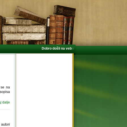
Dobro došli na veb stranicu Centra za religijske nauk
 se na
asopisa
aj dalje
autori